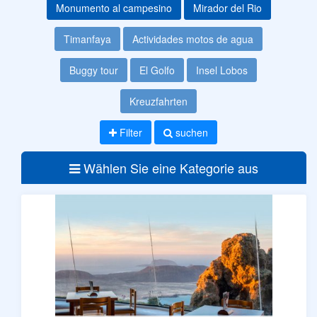
Monumento al campesino
Mirador del Rio
Timanfaya
Actividades motos de agua
Buggy tour
El Golfo
Insel Lobos
Kreuzfahrten
Filter
suchen
Wählen Sie eine Kategorie aus