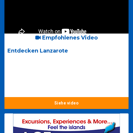
Empfohlenes Video
Entdecken Lanzarote
Siehe video