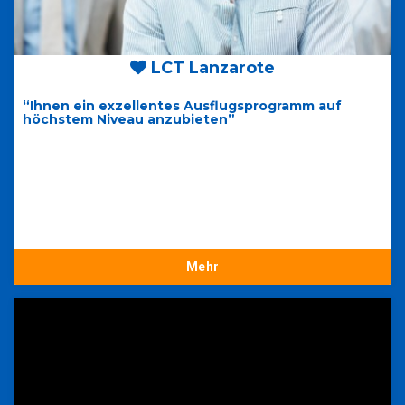
LCT Lanzarote
“Ihnen ein exzellentes Ausflugsprogramm auf
höchstem Niveau anzubieten”
Mehr