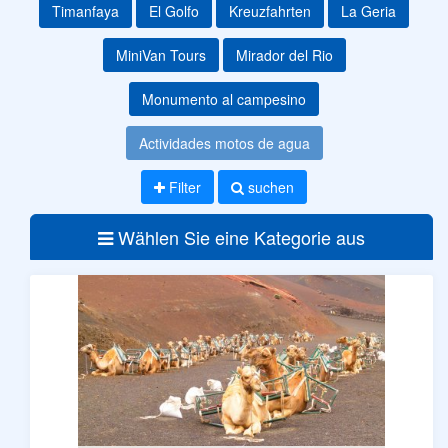
Timanfaya
El Golfo
Kreuzfahrten
La Geria
MiniVan Tours
Mirador del Rio
Monumento al campesino
Actividades motos de agua
Filter
suchen
Wählen Sie eine Kategorie aus