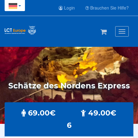
Login
Brauchen Sie Hilfe?
Toggle
navigati
Schätze des Nordens Express
69.00€
49.00€
6