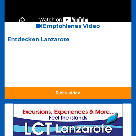
Empfohlenes Video
Entdecken Lanzarote
Siehe video