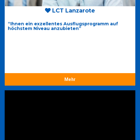
LCT Lanzarote
“Ihnen ein exzellentes Ausflugsprogramm auf
höchstem Niveau anzubieten”
Mehr