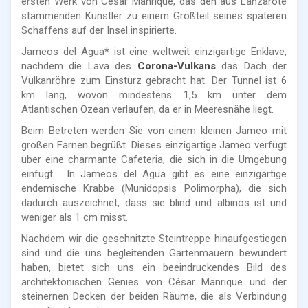
ersten Werk von César Manrique, das den aus Lanzarote
stammenden Künstler zu einem Großteil seines späteren
Schaffens auf der Insel inspirierte.
Jameos del Agua* ist eine weltweit einzigartige Enklave,
nachdem die Lava des
Corona-Vulkans
das Dach der
Vulkanröhre zum Einsturz gebracht hat. Der Tunnel ist 6
km lang, wovon mindestens 1,5 km unter dem
Atlantischen Ozean verlaufen, da er in Meeresnähe liegt.
Beim Betreten werden Sie von einem kleinen Jameo mit
großen Farnen begrüßt. Dieses einzigartige Jameo verfügt
über eine charmante Cafeteria, die sich in die Umgebung
einfügt. In Jameos del Agua gibt es eine einzigartige
endemische Krabbe (Munidopsis Polimorpha), die sich
dadurch auszeichnet, dass sie blind und albinös ist und
weniger als 1 cm misst.
Nachdem wir die geschnitzte Steintreppe hinaufgestiegen
sind und die uns begleitenden Gartenmauern bewundert
haben, bietet sich uns ein beeindruckendes Bild des
architektonischen Genies von César Manrique und der
steinernen Decken der beiden Räume, die als Verbindung