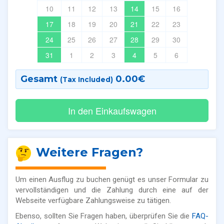
10
11
12
13
14
15
16
17
18
19
20
21
22
23
24
25
26
27
28
29
30
31
1
2
3
4
5
6
Gesamt
0.00
€
(Tax Included)
Weitere Fragen?
Um einen Ausflug zu buchen genügt es unser Formular zu
vervollständigen und die Zahlung durch eine auf der
Webseite verfügbare Zahlungsweise zu tätigen.
Ebenso, sollten Sie Fragen haben, überprüfen Sie die
FAQ-