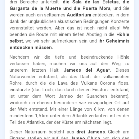
drei Bereiche unterteilt:
die Sala de las Estetas, die
Garganta de la Muerte und die Puerta Mora
, und Sie
werden auch ein seltsames
Auditorium
entdecken, in dem
dank der unglaublichen akustischen Bedingungen Konzerte
veranstaltet werden. Aber das ist noch nicht alles! Wir
beenden die Route mit einem tiefen Abstieg in die
Höhle
selbst
,
wo wir sehr aufmerksam sein und
ihr Geheimnis
entdecken müssen.
Nachdem wir die tiefe und beeindruckende Höhle
verlassen haben, machen wir uns auf den Weg zu
unserem letzten Halt:
Jameos del Agua*.
Dieses
Naturwunder entstand, als das Dach der vulkanischen
Röhre, durch die die Lava des Vulkans Corona floss,
einstürzte (das Loch, das durch diesen Einsturz entstand,
ist unter dem Wort Jameo der Guanchen bekannt),
wodurch ein ebenso besonderer wie einzigartiger Ort auf
der Welt entstand. Mit einer Länge von 6 km, von denen
mindestens 1,5 km unter dem Atlantik verlaufen, ist es der
Teil des Atlantiks, der der Küste am nächsten liegt.
Dieser Naturraum besteht aus
drei Jameos
. Gleich am
Eingang stoßen wir auf den
Jameo Chico,
wo sich das