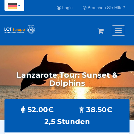
Login
Brauchen Sie Hilfe?
Toggle
navigati
Lanzarote Tour: Sunset &
Dolphins
52.00€
38.50€
2,5 Stunden